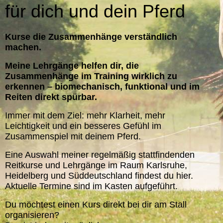
für dich und dein Pferd
Kurse die Zusammenhänge verständlich
machen.
Meine Lehrgänge helfen dir, die
Zusammenhänge im Training wirklich zu
erkennen – biomechanisch, funktional und im
Reiten direkt spürbar.
Immer mit dem Ziel: mehr Klarheit, mehr
Leichtigkeit und ein besseres Gefühl im
Zusammenspiel mit deinem Pferd.
Eine Auswahl meiner regelmäßig stattfindenden
Reitkurse und Lehrgänge im Raum Karlsruhe,
Heidelberg und Süddeutschland findest du hier.
Aktuelle Termine sind im Kasten aufgeführt.
Du möchtest einen Kurs direkt bei dir am Stall
organisieren?