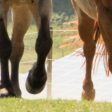
.
er
t
dich