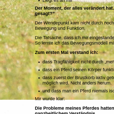
Liegt es an mir
Der Moment, der alles verändert hat
gesagt?”
Der Wendepunkt kam nicht durch noch
Bewegung und Funktion.
Die Tatsache, dass ich mir eingestande
So lernte ich das Bewegungsmodell mi
Zum ersten Mal verstand ich:
dass Tragfähigkeit nicht durch „meh
dass ein Pferd seinen Körper funkt
dass zuerst der Brustkorb aktiv ge
möglich wird. Nicht anders herum.
und dass man ein Pferd niemals isoli
Mir wurde klar:
Die Probleme meines Pferdes hatten
ganzheitlichem Verständnis.