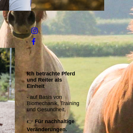
Ich betrachte Pferd
und Reiter als
Einheit
- auf Basis von
Biomechanik, Training
und Gesundheit.
👉
Für nachhaltige
Veränderungen.