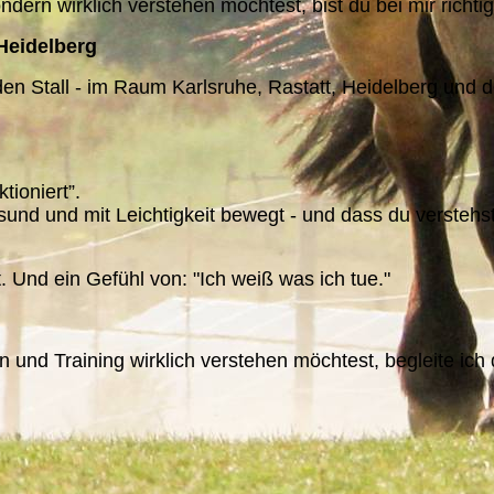
ndern wirklich verstehen möchtest, bist du bei mir richtig
Heidelberg
den Stall - im Raum Karlsruhe, Rastatt, Heidelberg und d
tioniert”.
gesund und mit Leichtigkeit bewegt - und dass du verstehs
 Und ein Gefühl von: "Ich weiß was ich tue."
 und Training wirklich verstehen möchtest, begleite ich 