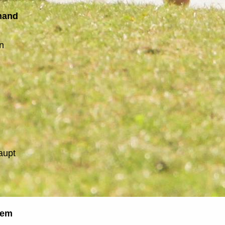
mand
n
aupt
dem