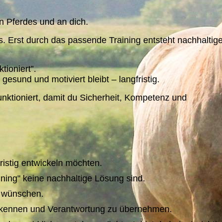
n Pferdes und an dich.
us. Erst durch das passende Training entsteht nachhaltig
tioniert”.
 gesund und motiviert bleibt – langfristig.
nktioniert, damit du Sicherheit, Kompetenz und
ristig entwickeln möchten.
ning" keine nachhaltige Lösung sind.
s wünschen.
rkennen und Verantwortung zu übernehmen.