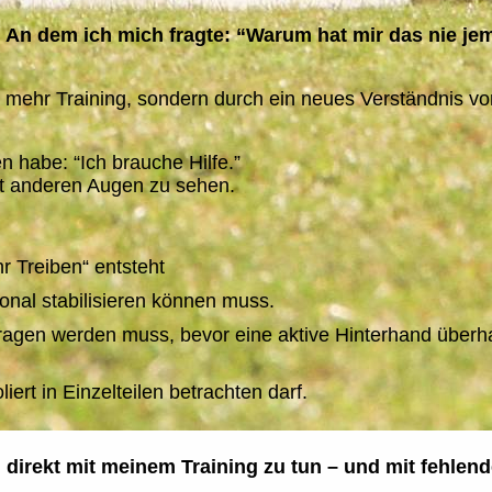
.
An dem ich mich fragte: “Warum hat mir das nie je
 mehr Training,
sondern durch ein neues Verständnis vo
n habe: “Ich brauche Hilfe.”
t anderen Augen zu sehen.
r Treiben“ entsteht
ional stabilisieren können muss.
tragen werden muss, bevor eine aktive Hinterhand überh
ert in Einzelteilen betrachten darf.
 direkt mit meinem Training zu tun – und mit fehlen