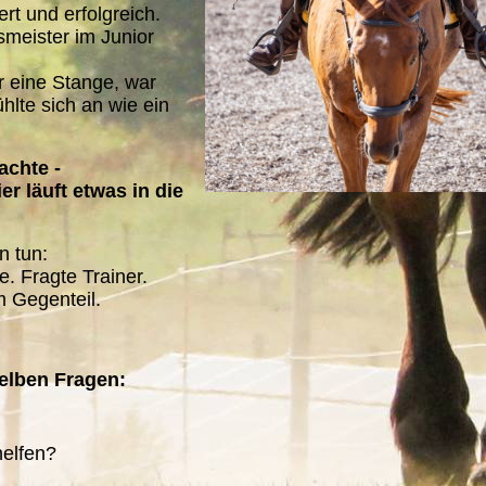
ert und erfolgreich.
meister im Junior
r eine Stange, war
hlte sich an wie ein
achte -
er läuft etwas in die
n tun:
e. Fragte Trainer.
m Gegenteil.
elben Fragen:
helfen?