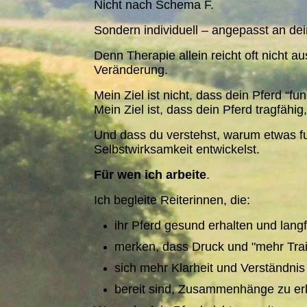
Nicht nach Schema F.
Sondern individuell – angepasst an dei
Denn Therapie allein reicht oft nicht a
Veränderung.
Mein Ziel ist nicht, dass dein Pferd “funk
Mein Ziel ist, dass dein Pferd tragfähig,
Und dass du verstehst, warum etwas fu
Selbstwirksamkeit entwickelst.
Für wen ich arbeite
.
Ich begleite Reiterinnen, die:
ihr Pferd gesund erhalten und langf
merken, dass Druck und "mehr Trai
sich mehr Klarheit und Verständni
bereit sind, Zusammenhänge zu e