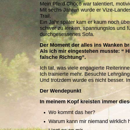
Mein Pferd Choco war talentiert, motivi
Mit sechs Jahren wurde er Vize-Landes
Trail.
Ein Jahr später kam er kaum noch übe
schwer zu lenken, spannungslos und fü
durchgesessenes Sofa.
Der Moment der alles ins Wanken br
Als ich mir eingestehen musste: “ Hi
falsche Richtung”.
Ich tat, was viele engagierte Reiterinne
Ich trainierte mehr. Besuchte Lehrgäng
Und trotzdem wurde es nicht besser. I
Der Wendepunkt
In meinem Kopf kreisten immer dies
Wo kommt das her?
Warum kann mir niemand wirklich 