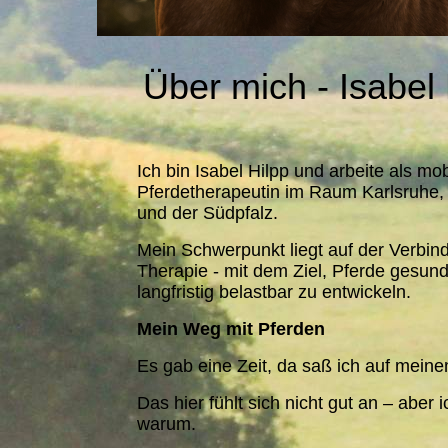
Über mich -
Isabel
Ich bin Isabel Hilpp und arbeite als mob
Pferdetherapeutin im Raum Karlsruhe, 
und der Südpfalz.
Mein Schwerpunkt liegt auf der Verbin
Therapie - mit dem Ziel, Pferde gesund
langfristig belastbar zu entwickeln.
Mein Weg mit Pferden
Es gab eine Zeit, da saß ich auf meine
Das hier fühlt sich nicht gut an – aber 
warum.