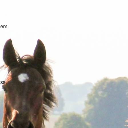
dem
ss.