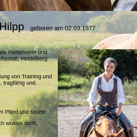
 Hilpp
geboren am 02.03.1977
ile Reitlehrerin und
Rastatt, Heidelberg
dung von Training und
, tragfähig und
m Pferd und spürte:
ich wusste nicht,